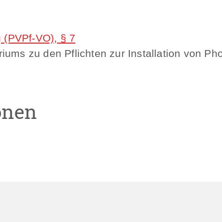
g (PVPf-VO), § 7
ums zu den Pflichten zur Installation von Ph
onen