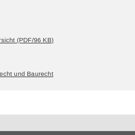
sicht
(PDF/96
KB
)
echt und Baurecht