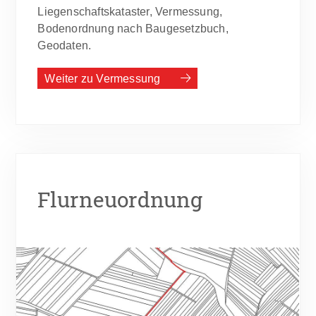
Liegenschaftskataster, Vermessung,
Bodenordnung nach Baugesetzbuch,
Geodaten.
Weiter zu Vermessung
Flurneuordnung