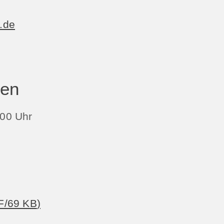
.de
ten
00 Uhr
F/69
KB
)