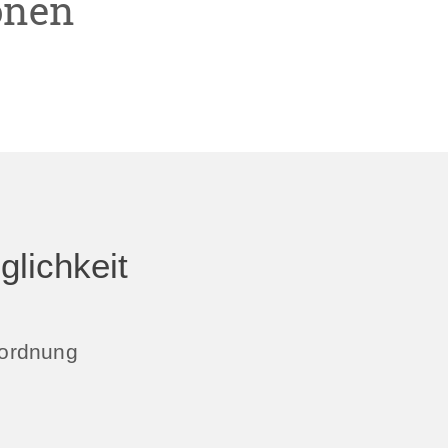
onen
lichkeit
uordnung