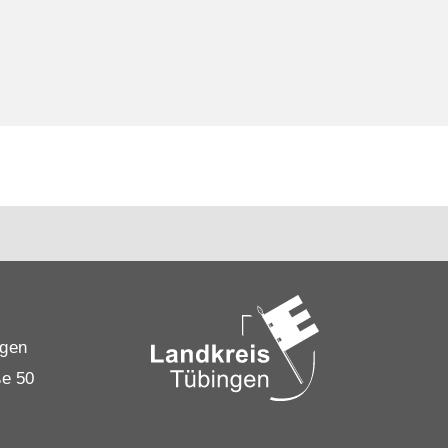
ngen
ße 50