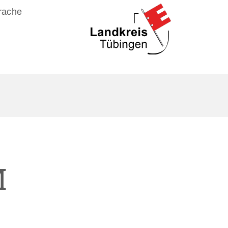
rache
M