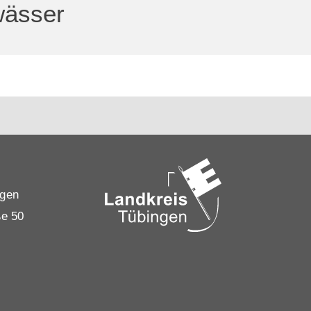
wässer
ngen
ße 50