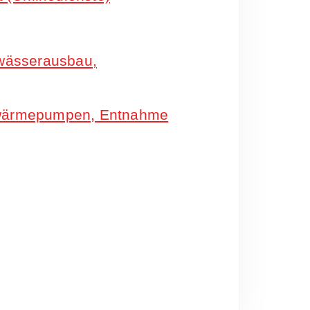
wässerausbau,
rwärmepumpen, Entnahme