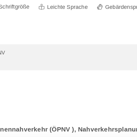
Schriftgröße
Leichte Sprache
Gebärdensp
NV
onennahverkehr (ÖPNV ), Nahverkehrsplanu