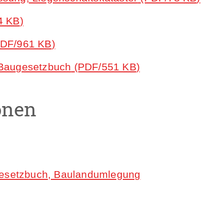
4
KB
)
DF/961
KB
)
 Baugesetzbuch
(PDF/551
KB
)
onen
esetzbuch, Baulandumlegung