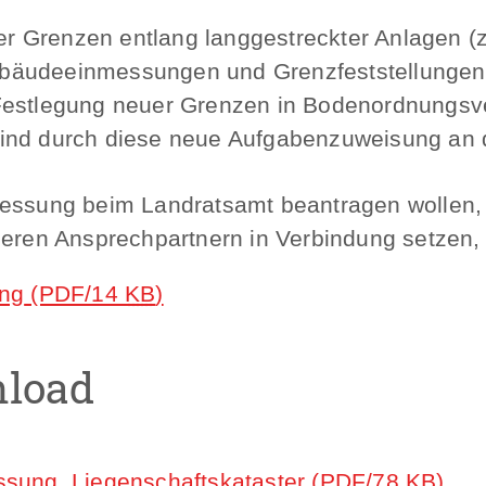
 Grenzen entlang langgestreckter Anlagen (z.
bäudeeinmessungen und Grenzfeststellungen a
 Festlegung neuer Grenzen in Bodenordnungs
ind durch diese neue Aufgabenzuweisung an di
messung beim Landratsamt beantragen wollen,
seren Ansprechpartnern in Verbindung setzen, 
ung
(PDF/14
KB
)
nload
sung, Liegenschaftskataster
(PDF/78
KB
)