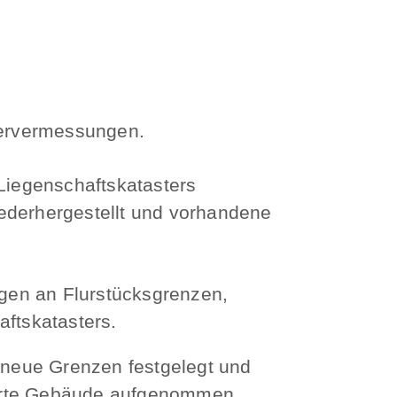
tervermessungen.
Liegenschaftskatasters
iederhergestellt und vorhandene
en an Flurstücksgrenzen,
ftskatasters.
 neue Grenzen festgelegt und
derte Gebäude aufgenommen