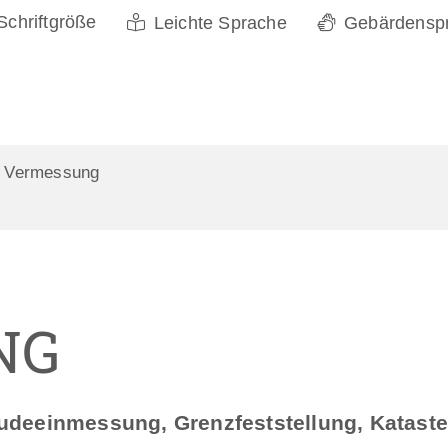
Schriftgröße
Leichte Sprache
Gebärdensp
Vermessung
NG
deeinmessung, Grenzfeststellung, Katast