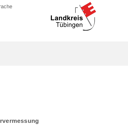
rache
ervermessung