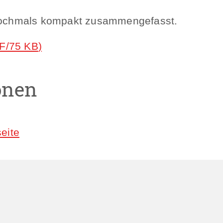
 nochmals kompakt zusammengefasst.
F/75
KB
)
onen
eite