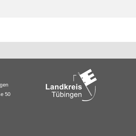
ngen
ße 50