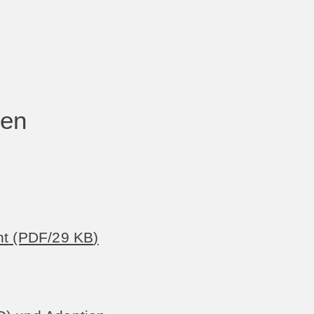
ten
ht
(PDF/29
KB
)