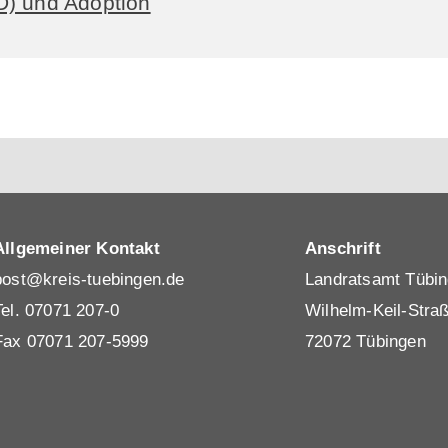
D) und Adoption
Allgemeiner Kontakt
Anschrift
post@kreis-tuebingen.de
Landratsamt Tübi
Tel.
07071 207-0
Wilhelm-Keil-Stra
Fax 07071 207-5999
72072 Tübingen