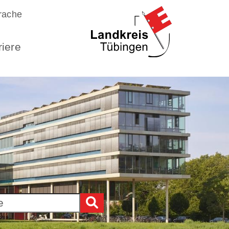
rache
riere