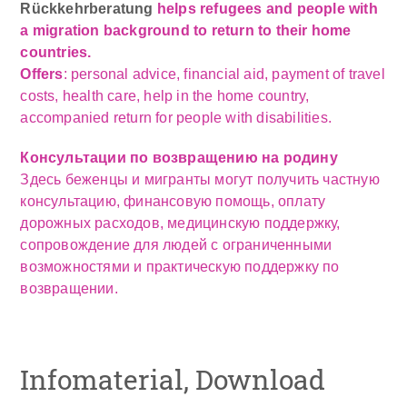
Rückkehrberatung
helps refugees and people with
a migration background to return to their home
countries.
Offers
: personal advice, financial aid, payment of travel
costs, health care, help in the home country,
accompanied return for people with disabilities.
Консультации по возвращению на родину
Здесь беженцы и мигранты могут получить частную
консультацию, финансовую помощь, оплату
дорожных расходов, медицинскую поддержку,
сопровождение для людей с ограниченными
возможностями и практическую поддержку по
возвращении.
Infomaterial, Download