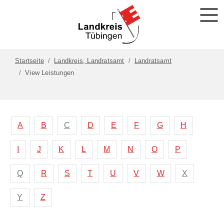
Startseite
Landkreis, Landratsamt
Landratsamt
View Leistungen
A
B
C
D
E
F
G
H
I
J
K
L
M
N
O
P
Q
R
S
T
U
V
W
X
Y
Z