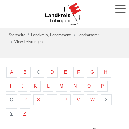
Startseite
Landkreis, Landratsamt
Landratsamt
View Leistungen
A
B
C
D
E
F
G
H
I
J
K
L
M
N
O
P
Q
R
S
T
U
V
W
X
Y
Z