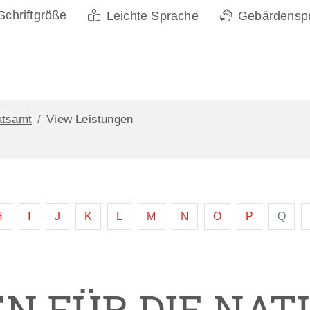
Schriftgröße
Leichte Sprache
Gebärdensp
atsamt
View Leistungen
H
I
J
K
L
M
N
O
P
Q
 FÜR DIE NATU