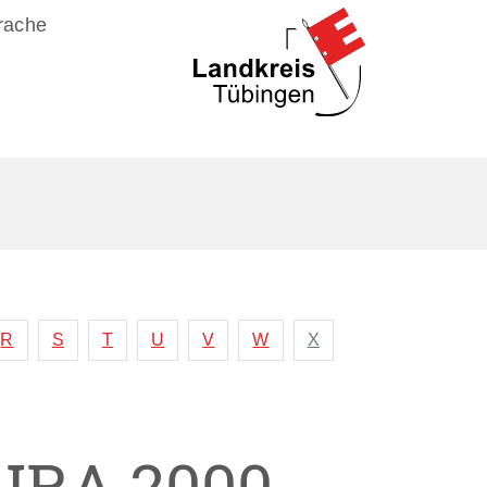
rache
R
S
T
U
V
W
X
RA 2000-