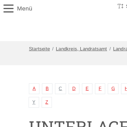
Menü
Startseite
Landkreis, Landratsamt
Landr
A
B
C
D
E
F
G
Y
Z
UNTERLAGEN