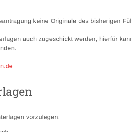
 Beantragung keine Originale des bisherigen F
rlagen auch zugeschickt werden, hierfür kann
enden.
en.de
rlagen
nterlagen vorzulegen:
sch