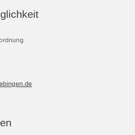
lichkeit
uordnung
ebingen.de
ten