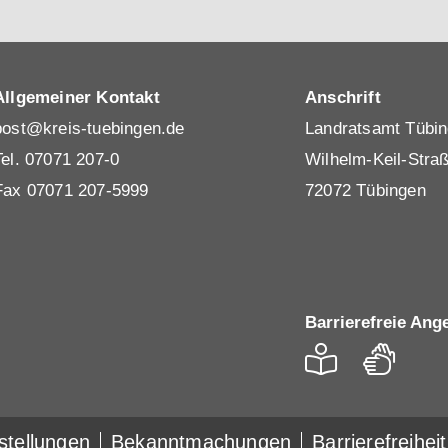
Allgemeiner Kontakt
Anschrift
post@kreis-tuebingen.de
Landratsamt Tübi
Tel.
07071 207-0
Wilhelm-Keil-Stra
Fax 07071 207-5999
72072 Tübingen
Barrierefreie Ang
stellungen
Bekanntmachungen
Barrierefreiheit