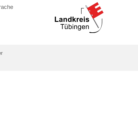
rache
er