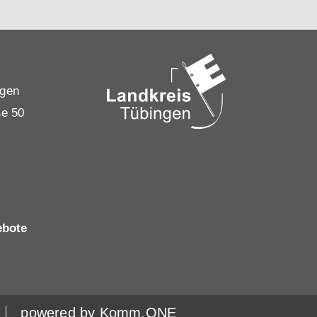
ngen
ße 50
ebote
powered by
Komm.ONE