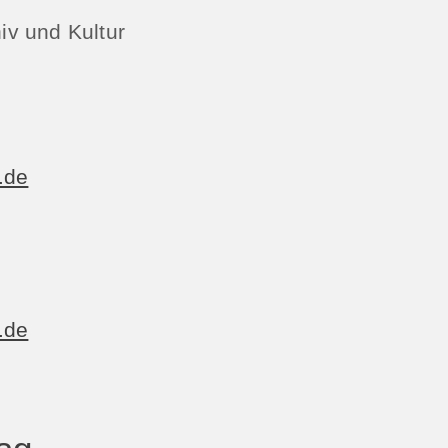
hiv und Kultur
.de
.de