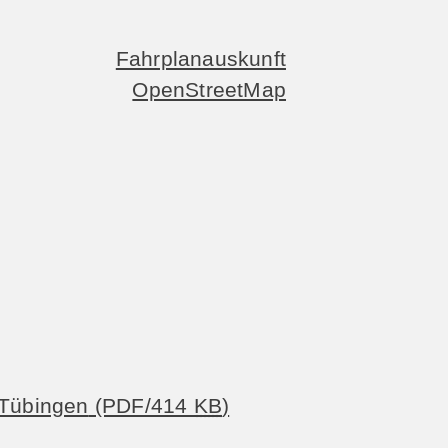
Fahrplanauskunft
OpenStreetMap
 Tübingen
(PDF/414
KB
)