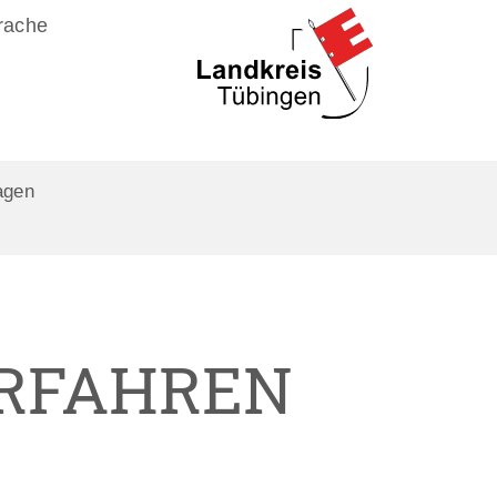
rache
agen
ERFAHREN