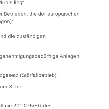
reis liegt.
i Betrieben, die der europäischen
egen):
ind die zuständigen
r genehmigungsbedürftige Anlagen
esetz (Störfallbetrieb),
mer 3 des
htlinie 2010/75/EU des