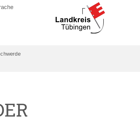
rache
schwerde
DER