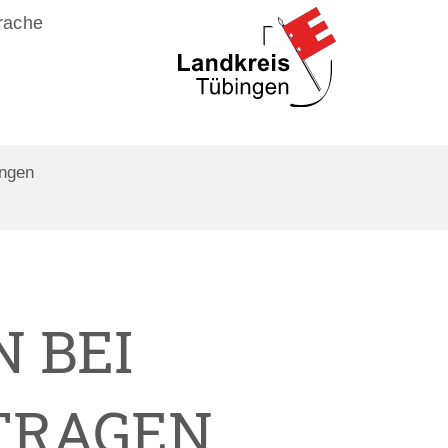
rache
ungen
 BEI
TRAGEN