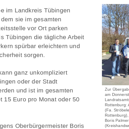
be im Landkreis Tübingen
t dem sie im gesamten
eitsstelle vor Ort parken
 Tübingen die tägliche Arbeit
ern spürbar erleichtern und
icherheit sorgen.
ann ganz unkompliziert
bingen oder der Stadt
erden und ist im gesamten
Zur Übergab
am Donnersta
et 15 Euro pro Monat oder 50
Landratsamt
Rottenburg: 
(Fa. Ströbele
Rottenburg),
Boris Palmer
ngens Oberbürgermeister Boris
(Kreishandwe