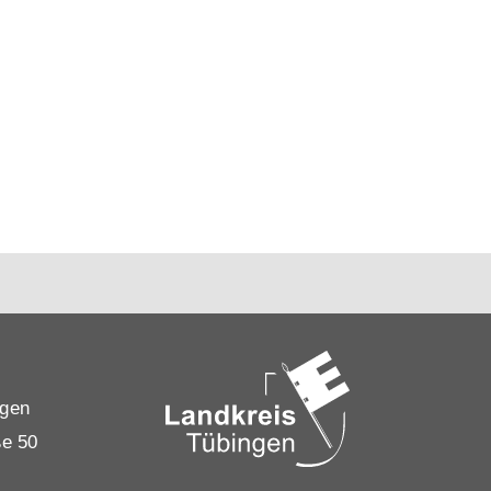
ngen
ße 50