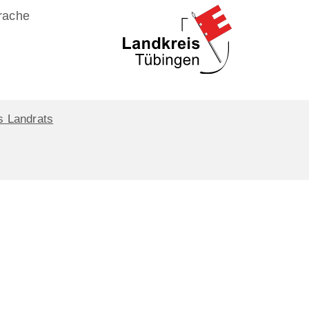
rache
s Landrats