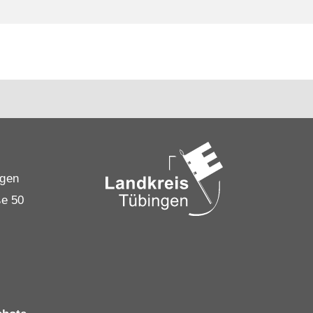
ngen
ße 50